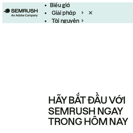
Biểu giá
Giải pháp
Tài nguyên
Enterprise
HÃY BẮT ĐẦU VỚI
SEMRUSH NGAY
TRONG HÔM NAY