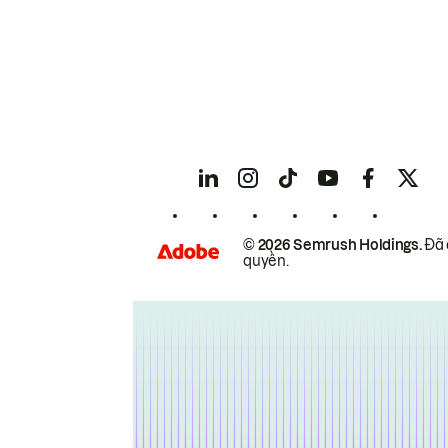
© 2026 Semrush Holdings.
Đã 
quyền.