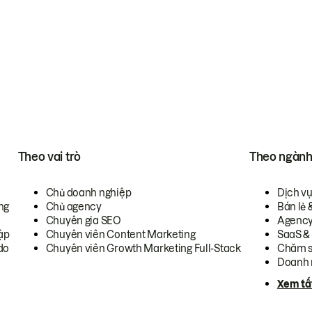
Theo vai trò
Theo ngàn
Chủ doanh nghiệp
Dịch v
ng
Chủ agency
Bán lẻ 
Chuyên gia SEO
Agenc
ập
Chuyên viên Content Marketing
SaaS &
do
Chuyên viên Growth Marketing Full-Stack
Chăm s
Doanh 
Xem tấ