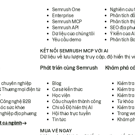
Semrush One
Nghiên cứu 
Enterprise
Phân tích đố
Semrush MCP
Phân tích th
Semrush API
SEO địa phư
Dữ liệu của chúng tôi
Ý kiến của A
Yêu cầu demo
Phân tích B
KẾT NỐI SEMRUSH MCP VỚI AI
Dữ liệu về lưu lượng truy cập, độ hiển thị 
h
Phát triển cùng Semrush
Khám phá cá
ụ chuyên nghiệp
Blog
Kiểm tra 
& Thương mại điện tử
Cơ sở kiến thức
Kiểm tra
y
Học viện
Kiểm tra
 Công nghệ B2B
Câu chuyên thành công
Từ khóa
óc sức khỏe
Chỉ số Độ hiển thị AI
Kiểm tra
nghiệp địa phương
Hội thảo trực tuyến
Trang we
Tin tức
Khám ph
t cả ngành
MUA VÉ NGAY