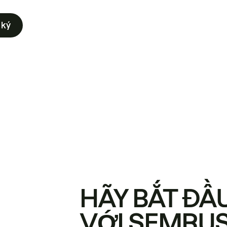
 ký
HÃY BẮT ĐẦ
VỚI SEMRU