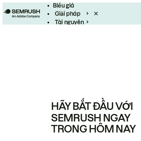
Biểu giá
Giải pháp
Tài nguyên
Enterprise
HÃY BẮT ĐẦU VỚI
SEMRUSH NGAY
TRONG HÔM NAY