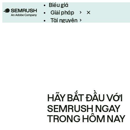
Biểu giá
Giải pháp
Tài nguyên
Enterprise
HÃY BẮT ĐẦU VỚI
SEMRUSH NGAY
TRONG HÔM NAY