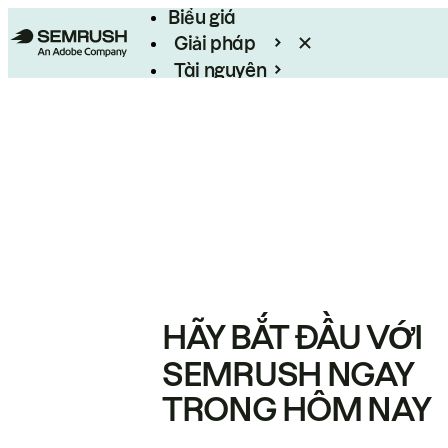
Biểu giá
Giải pháp
Tài nguyên
Enterprise
HÃY BẮT ĐẦU VỚI
SEMRUSH NGAY
TRONG HÔM NAY