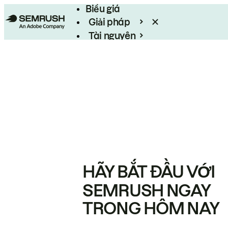
Biểu giá
Giải pháp
Tài nguyên
Enterprise
HÃY BẮT ĐẦU VỚI
SEMRUSH NGAY
TRONG HÔM NAY