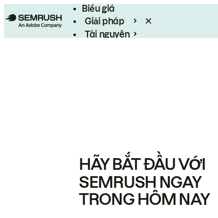
Biểu giá
Giải pháp
Tài nguyên
Enterprise
HÃY BẮT ĐẦU VỚI
SEMRUSH NGAY
TRONG HÔM NAY