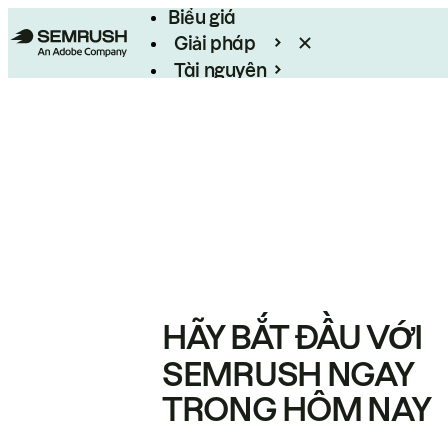
Biểu giá
Giải pháp
Tài nguyên
Enterprise
HÃY BẮT ĐẦU VỚI
SEMRUSH NGAY
TRONG HÔM NAY