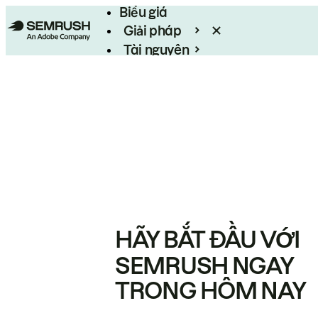
Biểu giá
Giải pháp
Tài nguyên
Enterprise
HÃY BẮT ĐẦU VỚI
SEMRUSH NGAY
TRONG HÔM NAY