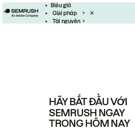
Biểu giá
Giải pháp
Tài nguyên
Enterprise
HÃY BẮT ĐẦU VỚI
SEMRUSH NGAY
TRONG HÔM NAY