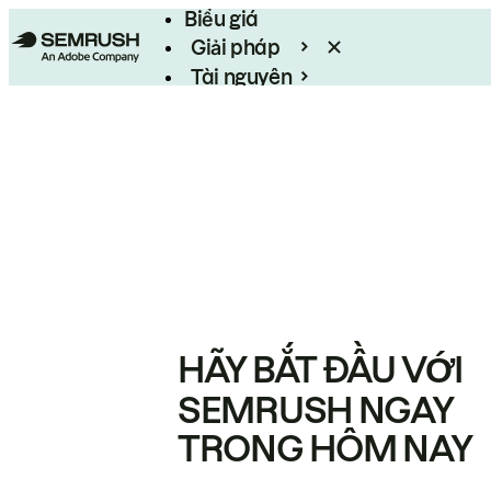
Biểu giá
Giải pháp
Tài nguyên
Enterprise
HÃY BẮT ĐẦU VỚI
SEMRUSH NGAY
TRONG HÔM NAY