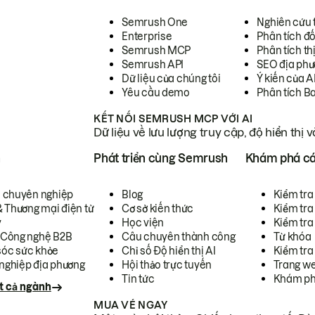
Semrush One
Nghiên cứu 
Enterprise
Phân tích đố
Semrush MCP
Phân tích th
Semrush API
SEO địa phư
Dữ liệu của chúng tôi
Ý kiến của A
Yêu cầu demo
Phân tích B
KẾT NỐI SEMRUSH MCP VỚI AI
Dữ liệu về lưu lượng truy cập, độ hiển thị 
h
Phát triển cùng Semrush
Khám phá cá
ụ chuyên nghiệp
Blog
Kiểm tra 
& Thương mại điện tử
Cơ sở kiến thức
Kiểm tra
y
Học viện
Kiểm tra
 Công nghệ B2B
Câu chuyên thành công
Từ khóa
óc sức khỏe
Chỉ số Độ hiển thị AI
Kiểm tra
nghiệp địa phương
Hội thảo trực tuyến
Trang we
Tin tức
Khám ph
t cả ngành
MUA VÉ NGAY