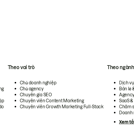
Theo vai trò
Theo ngàn
Chủ doanh nghiệp
Dịch v
ng
Chủ agency
Bán lẻ 
Chuyên gia SEO
Agenc
ập
Chuyên viên Content Marketing
SaaS &
do
Chuyên viên Growth Marketing Full-Stack
Chăm s
Doanh 
Xem tấ