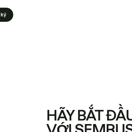
 ký
HÃY BẮT ĐẦ
VỚI SEMRU