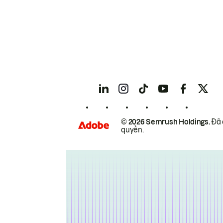
© 2026 Semrush Holdings.
Đã 
quyền.