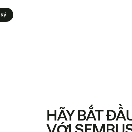
 ký
HÃY BẮT ĐẦ
VỚI SEMRU