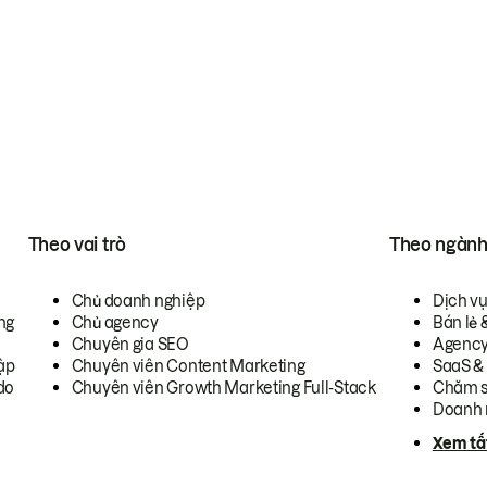
Theo vai trò
Theo ngàn
Chủ doanh nghiệp
Dịch v
ng
Chủ agency
Bán lẻ 
Chuyên gia SEO
Agenc
ập
Chuyên viên Content Marketing
SaaS &
do
Chuyên viên Growth Marketing Full-Stack
Chăm s
Doanh 
Xem tấ