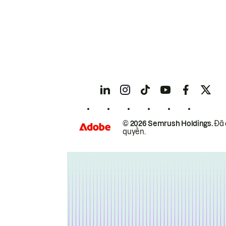
© 2026 Semrush Holdings.
Đã 
quyền.