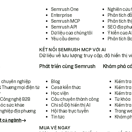
Semrush One
Nghiên cứu 
Enterprise
Phân tích đố
Semrush MCP
Phân tích th
Semrush API
SEO địa phư
Dữ liệu của chúng tôi
Ý kiến của A
Yêu cầu demo
Phân tích B
KẾT NỐI SEMRUSH MCP VỚI AI
Dữ liệu về lưu lượng truy cập, độ hiển thị 
h
Phát triển cùng Semrush
Khám phá cá
ụ chuyên nghiệp
Blog
Kiểm tra 
& Thương mại điện tử
Cơ sở kiến thức
Kiểm tra
y
Học viện
Kiểm tra
 Công nghệ B2B
Câu chuyên thành công
Từ khóa
óc sức khỏe
Chỉ số Độ hiển thị AI
Kiểm tra
nghiệp địa phương
Hội thảo trực tuyến
Trang we
Tin tức
Khám ph
t cả ngành
MUA VÉ NGAY