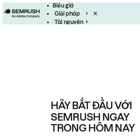
Biểu giá
Giải pháp
Tài nguyên
Enterprise
HÃY BẮT ĐẦU VỚI
SEMRUSH NGAY
TRONG HÔM NAY