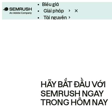
Biểu giá
Giải pháp
Tài nguyên
Enterprise
HÃY BẮT ĐẦU VỚI
SEMRUSH NGAY
TRONG HÔM NAY