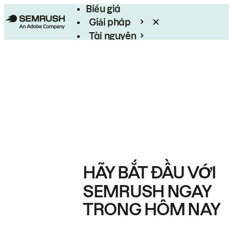
Biểu giá
Giải pháp
Tài nguyên
Enterprise
HÃY BẮT ĐẦU VỚI
SEMRUSH NGAY
TRONG HÔM NAY