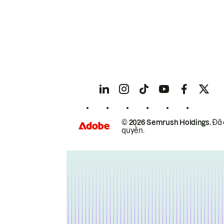
© 2026 Semrush Holdings.
Đã 
quyền.