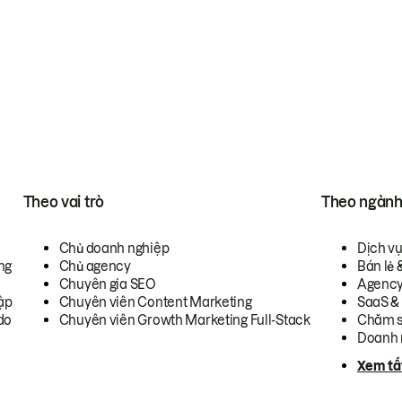
Theo vai trò
Theo ngàn
Chủ doanh nghiệp
Dịch v
ng
Chủ agency
Bán lẻ 
Chuyên gia SEO
Agenc
ập
Chuyên viên Content Marketing
SaaS &
do
Chuyên viên Growth Marketing Full-Stack
Chăm s
Doanh 
Xem tấ