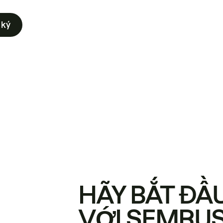
 ký
HÃY BẮT ĐẦ
VỚI SEMRU