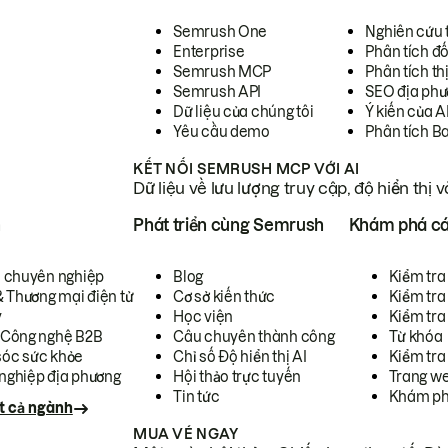
Semrush One
Nghiên cứu 
Enterprise
Phân tích đố
Semrush MCP
Phân tích th
Semrush API
SEO địa phư
Dữ liệu của chúng tôi
Ý kiến của A
Yêu cầu demo
Phân tích B
KẾT NỐI SEMRUSH MCP VỚI AI
Dữ liệu về lưu lượng truy cập, độ hiển thị 
h
Phát triển cùng Semrush
Khám phá cá
ụ chuyên nghiệp
Blog
Kiểm tra 
& Thương mại điện tử
Cơ sở kiến thức
Kiểm tra
y
Học viện
Kiểm tra
 Công nghệ B2B
Câu chuyên thành công
Từ khóa
óc sức khỏe
Chỉ số Độ hiển thị AI
Kiểm tra
nghiệp địa phương
Hội thảo trực tuyến
Trang we
Tin tức
Khám ph
t cả ngành
MUA VÉ NGAY