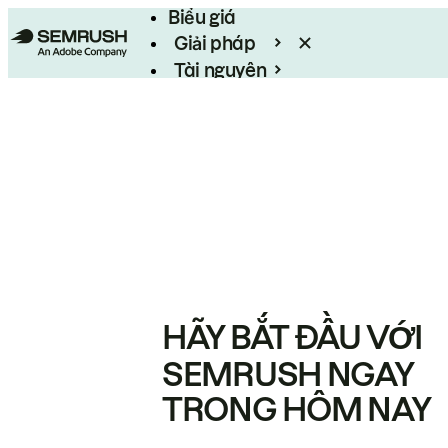
Biểu giá
Giải pháp
Tài nguyên
Enterprise
HÃY BẮT ĐẦU VỚI
SEMRUSH NGAY
TRONG HÔM NAY