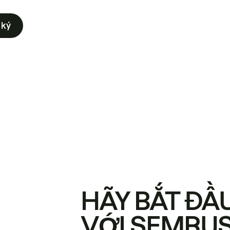
 ký
HÃY BẮT ĐẦ
VỚI SEMRU