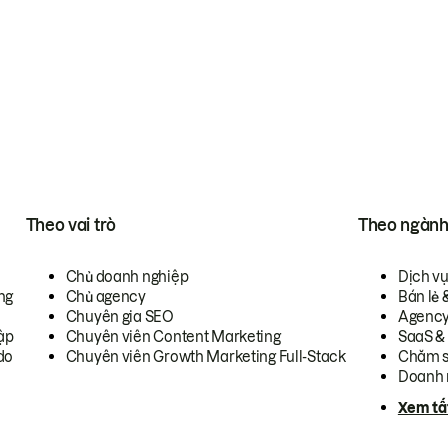
Theo vai trò
Theo ngàn
Chủ doanh nghiệp
Dịch v
ng
Chủ agency
Bán lẻ 
Chuyên gia SEO
Agenc
ập
Chuyên viên Content Marketing
SaaS &
do
Chuyên viên Growth Marketing Full-Stack
Chăm s
Doanh 
Xem tấ