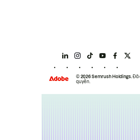
© 2026 Semrush Holdings.
Đã 
quyền.