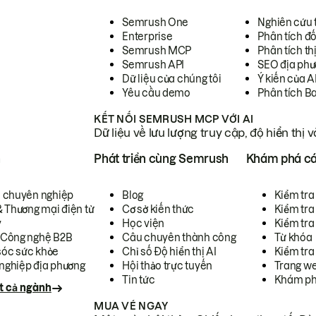
Semrush One
Nghiên cứu 
Enterprise
Phân tích đố
Semrush MCP
Phân tích th
Semrush API
SEO địa phư
Dữ liệu của chúng tôi
Ý kiến của A
Yêu cầu demo
Phân tích B
KẾT NỐI SEMRUSH MCP VỚI AI
Dữ liệu về lưu lượng truy cập, độ hiển thị 
h
Phát triển cùng Semrush
Khám phá cá
ụ chuyên nghiệp
Blog
Kiểm tra 
& Thương mại điện tử
Cơ sở kiến thức
Kiểm tra
y
Học viện
Kiểm tra
 Công nghệ B2B
Câu chuyên thành công
Từ khóa
óc sức khỏe
Chỉ số Độ hiển thị AI
Kiểm tra
nghiệp địa phương
Hội thảo trực tuyến
Trang we
Tin tức
Khám ph
t cả ngành
MUA VÉ NGAY