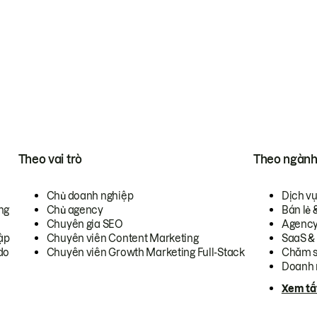
Theo vai trò
Theo ngàn
Chủ doanh nghiệp
Dịch v
ng
Chủ agency
Bán lẻ 
Chuyên gia SEO
Agenc
ập
Chuyên viên Content Marketing
SaaS &
do
Chuyên viên Growth Marketing Full-Stack
Chăm s
Doanh 
Xem tấ