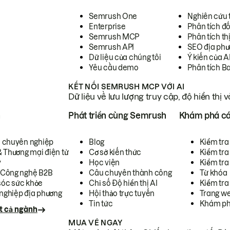
Semrush One
Nghiên cứu 
Enterprise
Phân tích đố
Semrush MCP
Phân tích th
Semrush API
SEO địa phư
Dữ liệu của chúng tôi
Ý kiến của A
Yêu cầu demo
Phân tích B
KẾT NỐI SEMRUSH MCP VỚI AI
Dữ liệu về lưu lượng truy cập, độ hiển thị 
h
Phát triển cùng Semrush
Khám phá cá
ụ chuyên nghiệp
Blog
Kiểm tra 
& Thương mại điện tử
Cơ sở kiến thức
Kiểm tra
y
Học viện
Kiểm tra
 Công nghệ B2B
Câu chuyên thành công
Từ khóa
óc sức khỏe
Chỉ số Độ hiển thị AI
Kiểm tra
nghiệp địa phương
Hội thảo trực tuyến
Trang we
Tin tức
Khám ph
t cả ngành
MUA VÉ NGAY