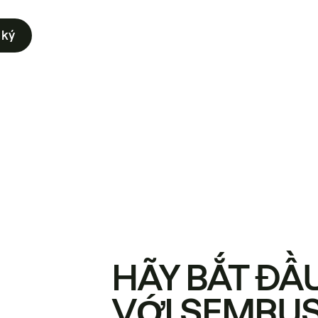
 ký
HÃY BẮT ĐẦ
VỚI SEMRU