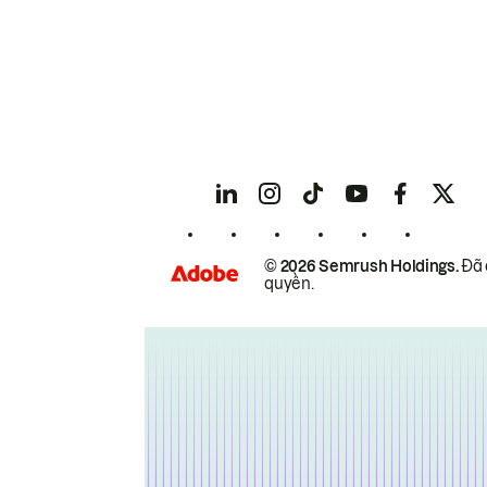
© 2026 Semrush Holdings.
Đã 
quyền.