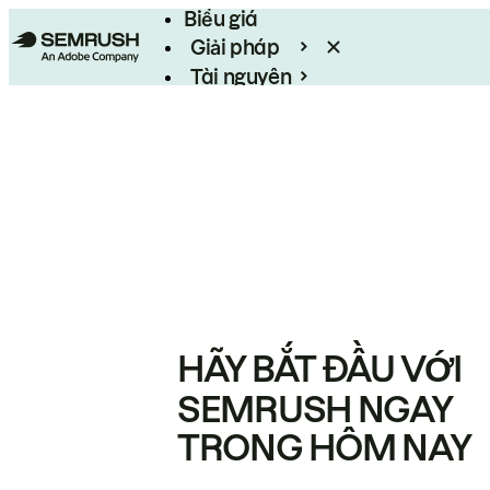
Biểu giá
Giải pháp
Tài nguyên
Enterprise
HÃY BẮT ĐẦU VỚI
SEMRUSH NGAY
TRONG HÔM NAY