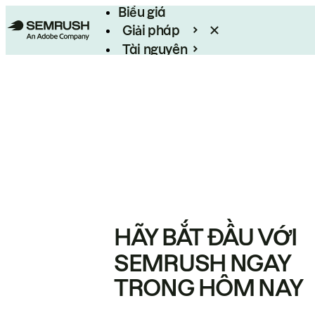
Biểu giá
Giải pháp
Tài nguyên
Enterprise
HÃY BẮT ĐẦU VỚI
SEMRUSH NGAY
TRONG HÔM NAY