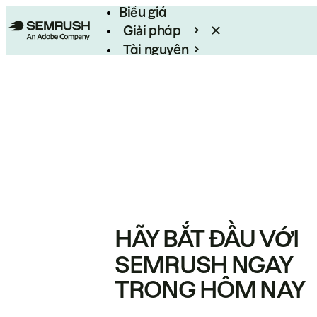
Biểu giá
Giải pháp
Tài nguyên
Enterprise
HÃY BẮT ĐẦU VỚI
SEMRUSH NGAY
TRONG HÔM NAY