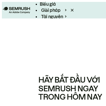
Biểu giá
Giải pháp
Tài nguyên
Enterprise
HÃY BẮT ĐẦU VỚI
SEMRUSH NGAY
TRONG HÔM NAY