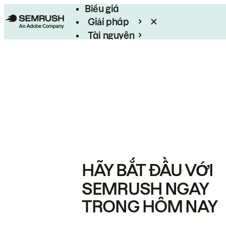
Biểu giá
Giải pháp
Tài nguyên
Enterprise
HÃY BẮT ĐẦU VỚI
SEMRUSH NGAY
TRONG HÔM NAY