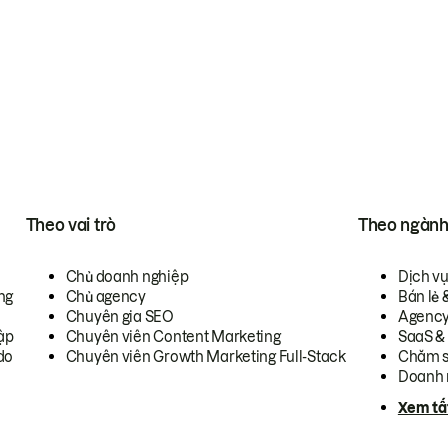
Theo vai trò
Theo ngàn
Chủ doanh nghiệp
Dịch v
ng
Chủ agency
Bán lẻ 
Chuyên gia SEO
Agenc
ập
Chuyên viên Content Marketing
SaaS &
do
Chuyên viên Growth Marketing Full-Stack
Chăm s
Doanh 
Xem tấ