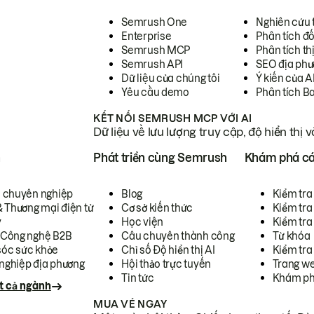
Semrush One
Nghiên cứu 
Enterprise
Phân tích đố
Semrush MCP
Phân tích th
Semrush API
SEO địa phư
Dữ liệu của chúng tôi
Ý kiến của A
Yêu cầu demo
Phân tích B
KẾT NỐI SEMRUSH MCP VỚI AI
Dữ liệu về lưu lượng truy cập, độ hiển thị 
h
Phát triển cùng Semrush
Khám phá cá
ụ chuyên nghiệp
Blog
Kiểm tra 
& Thương mại điện tử
Cơ sở kiến thức
Kiểm tra
y
Học viện
Kiểm tra
 Công nghệ B2B
Câu chuyên thành công
Từ khóa
óc sức khỏe
Chỉ số Độ hiển thị AI
Kiểm tra
nghiệp địa phương
Hội thảo trực tuyến
Trang we
Tin tức
Khám ph
t cả ngành
MUA VÉ NGAY