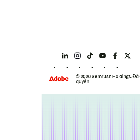
© 2026 Semrush Holdings.
Đã 
quyền.