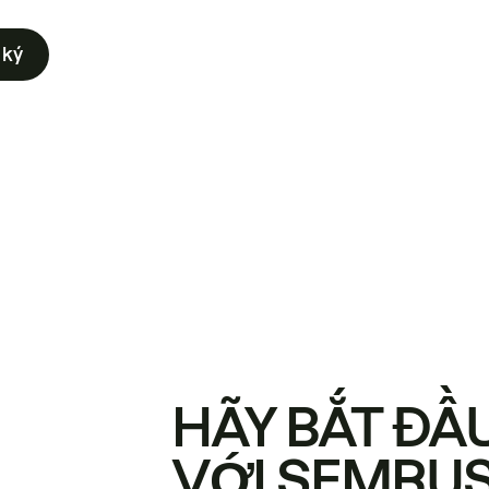
 ký
HÃY BẮT ĐẦ
VỚI SEMRU