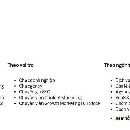
Theo vai trò
Theo ngàn
Chủ doanh nghiệp
Dịch v
ng
Chủ agency
Bán lẻ 
Chuyên gia SEO
Agenc
ập
Chuyên viên Content Marketing
SaaS &
do
Chuyên viên Growth Marketing Full-Stack
Chăm s
Doanh 
Xem tấ