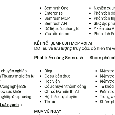
Semrush One
Nghiên cứu 
Enterprise
Phân tích đố
Semrush MCP
Phân tích th
Semrush API
SEO địa phư
Dữ liệu của chúng tôi
Ý kiến của A
Yêu cầu demo
Phân tích B
KẾT NỐI SEMRUSH MCP VỚI AI
Dữ liệu về lưu lượng truy cập, độ hiển thị 
h
Phát triển cùng Semrush
Khám phá cá
ụ chuyên nghiệp
Blog
Kiểm tra 
& Thương mại điện tử
Cơ sở kiến thức
Kiểm tra
y
Học viện
Kiểm tra
 Công nghệ B2B
Câu chuyên thành công
Từ khóa
óc sức khỏe
Chỉ số Độ hiển thị AI
Kiểm tra
nghiệp địa phương
Hội thảo trực tuyến
Trang we
Tin tức
Khám ph
t cả ngành
MUA VÉ NGAY