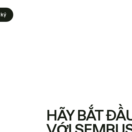
 ký
HÃY BẮT ĐẦ
VỚI SEMRU