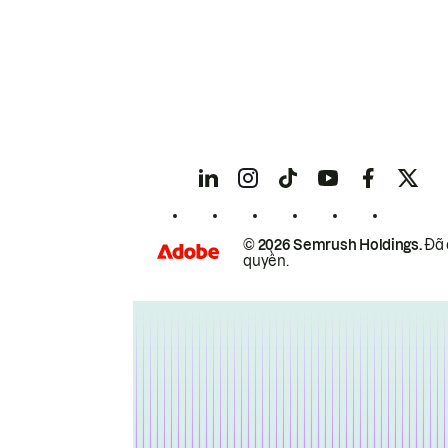
© 2026 Semrush Holdings.
Đã 
quyền.