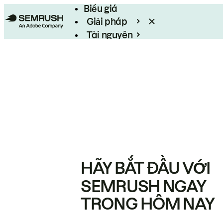
Biểu giá
Giải pháp
Tài nguyên
Enterprise
HÃY BẮT ĐẦU VỚI
SEMRUSH NGAY
TRONG HÔM NAY