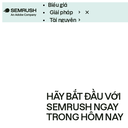
Biểu giá
Giải pháp
Tài nguyên
Enterprise
HÃY BẮT ĐẦU VỚI
SEMRUSH NGAY
TRONG HÔM NAY