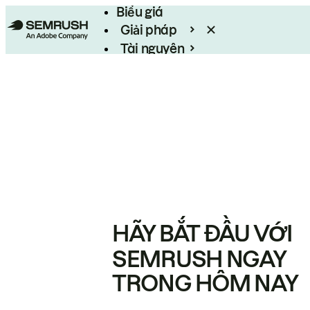
Biểu giá
Giải pháp
Tài nguyên
Enterprise
HÃY BẮT ĐẦU VỚI
SEMRUSH NGAY
TRONG HÔM NAY