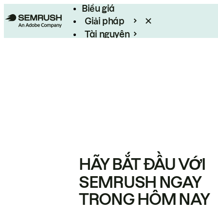
Biểu giá
Giải pháp
Tài nguyên
Enterprise
HÃY BẮT ĐẦU VỚI
SEMRUSH NGAY
TRONG HÔM NAY