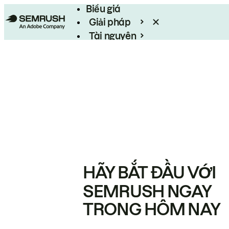
Biểu giá
Giải pháp
Tài nguyên
Enterprise
HÃY BẮT ĐẦU VỚI
SEMRUSH NGAY
TRONG HÔM NAY