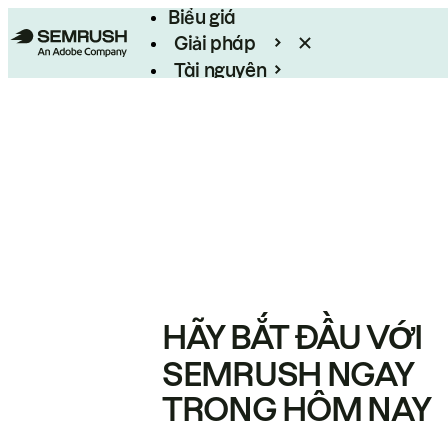
Biểu giá
Giải pháp
Tài nguyên
Enterprise
HÃY BẮT ĐẦU VỚI
SEMRUSH NGAY
TRONG HÔM NAY