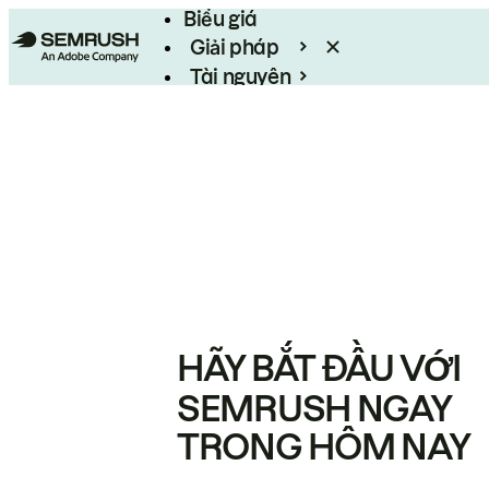
Biểu giá
Giải pháp
Tài nguyên
Enterprise
HÃY BẮT ĐẦU VỚI
SEMRUSH NGAY
TRONG HÔM NAY