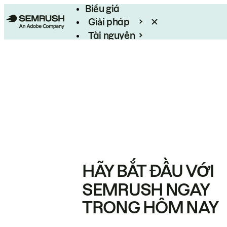
Biểu giá
Giải pháp
Tài nguyên
Enterprise
HÃY BẮT ĐẦU VỚI
SEMRUSH NGAY
TRONG HÔM NAY