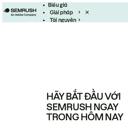
Biểu giá
Giải pháp
Tài nguyên
Enterprise
HÃY BẮT ĐẦU VỚI
SEMRUSH NGAY
TRONG HÔM NAY