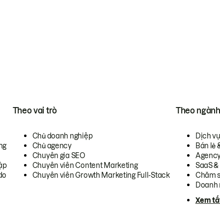
Theo vai trò
Theo ngàn
Chủ doanh nghiệp
Dịch v
ng
Chủ agency
Bán lẻ 
Chuyên gia SEO
Agenc
ập
Chuyên viên Content Marketing
SaaS &
do
Chuyên viên Growth Marketing Full-Stack
Chăm s
Doanh 
Xem tấ