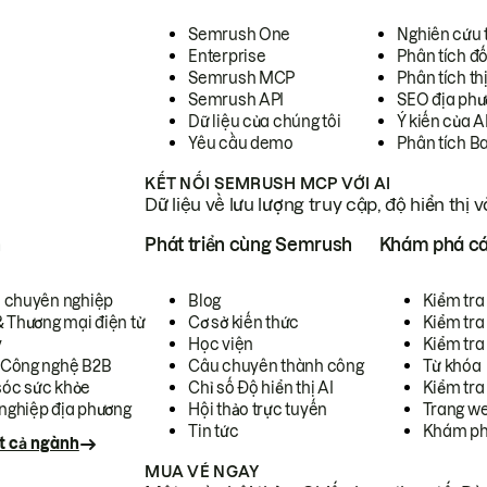
Semrush One
Nghiên cứu 
Enterprise
Phân tích đố
Semrush MCP
Phân tích th
Semrush API
SEO địa phư
Dữ liệu của chúng tôi
Ý kiến của A
Yêu cầu demo
Phân tích B
KẾT NỐI SEMRUSH MCP VỚI AI
Dữ liệu về lưu lượng truy cập, độ hiển thị 
h
Phát triển cùng Semrush
Khám phá cá
ụ chuyên nghiệp
Blog
Kiểm tra 
& Thương mại điện tử
Cơ sở kiến thức
Kiểm tra
y
Học viện
Kiểm tra
 Công nghệ B2B
Câu chuyên thành công
Từ khóa
óc sức khỏe
Chỉ số Độ hiển thị AI
Kiểm tra
nghiệp địa phương
Hội thảo trực tuyến
Trang we
Tin tức
Khám ph
t cả ngành
MUA VÉ NGAY