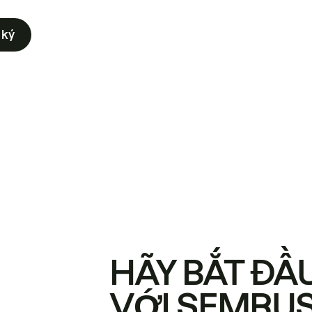
 ký
HÃY BẮT ĐẦ
VỚI SEMRU