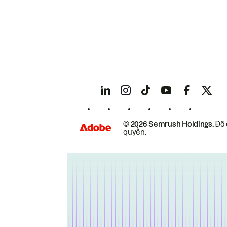
© 2026 Semrush Holdings.
Đã 
quyền.