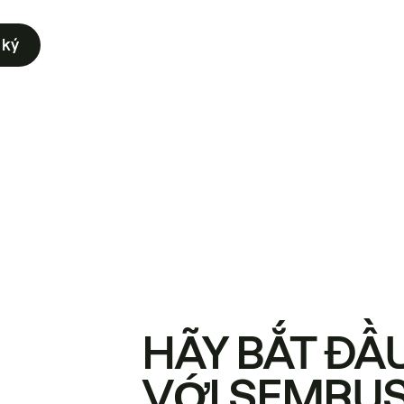
 ký
HÃY BẮT ĐẦ
VỚI SEMRU