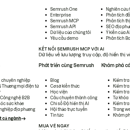
Semrush One
Nghiên cứu 
Enterprise
Phân tích đố
Semrush MCP
Phân tích th
Semrush API
SEO địa phư
Dữ liệu của chúng tôi
Ý kiến của A
Yêu cầu demo
Phân tích B
KẾT NỐI SEMRUSH MCP VỚI AI
Dữ liệu về lưu lượng truy cập, độ hiển thị 
h
Phát triển cùng Semrush
Khám phá cá
ụ chuyên nghiệp
Blog
Kiểm tra 
& Thương mại điện tử
Cơ sở kiến thức
Kiểm tra
y
Học viện
Kiểm tra
 Công nghệ B2B
Câu chuyên thành công
Từ khóa
óc sức khỏe
Chỉ số Độ hiển thị AI
Kiểm tra
nghiệp địa phương
Hội thảo trực tuyến
Trang we
Tin tức
Khám ph
t cả ngành
MUA VÉ NGAY