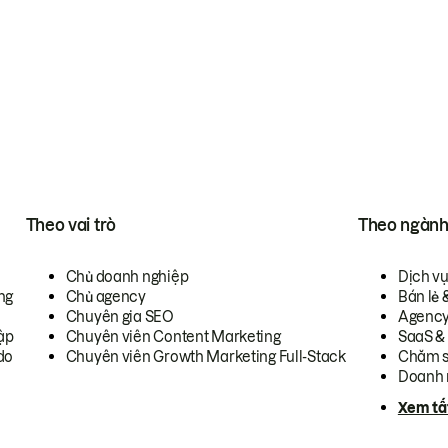
Theo vai trò
Theo ngàn
Chủ doanh nghiệp
Dịch v
ng
Chủ agency
Bán lẻ 
Chuyên gia SEO
Agenc
ập
Chuyên viên Content Marketing
SaaS &
do
Chuyên viên Growth Marketing Full-Stack
Chăm s
Doanh 
Xem tấ