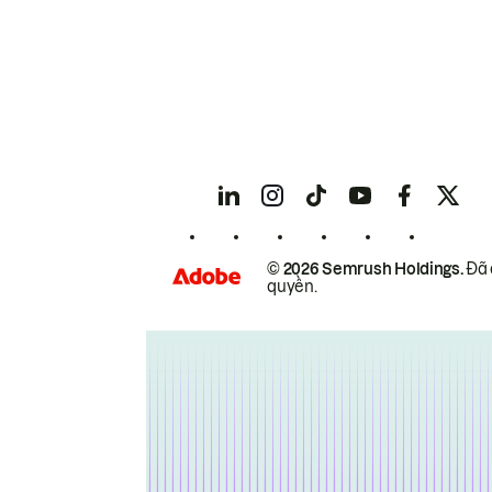
© 2026 Semrush Holdings.
Đã 
quyền.