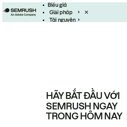
Biểu giá
Giải pháp
Tài nguyên
Enterprise
HÃY BẮT ĐẦU VỚI
SEMRUSH NGAY
TRONG HÔM NAY