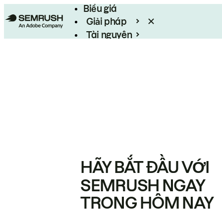
Biểu giá
Giải pháp
Tài nguyên
Enterprise
HÃY BẮT ĐẦU VỚI
SEMRUSH NGAY
TRONG HÔM NAY