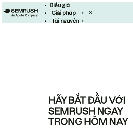
Biểu giá
Giải pháp
Tài nguyên
Enterprise
HÃY BẮT ĐẦU VỚI
SEMRUSH NGAY
TRONG HÔM NAY