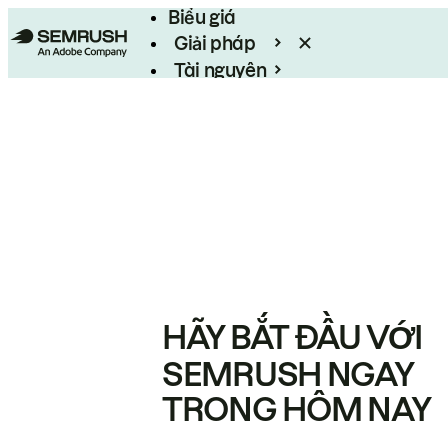
Biểu giá
Giải pháp
Tài nguyên
Enterprise
HÃY BẮT ĐẦU VỚI
SEMRUSH NGAY
TRONG HÔM NAY