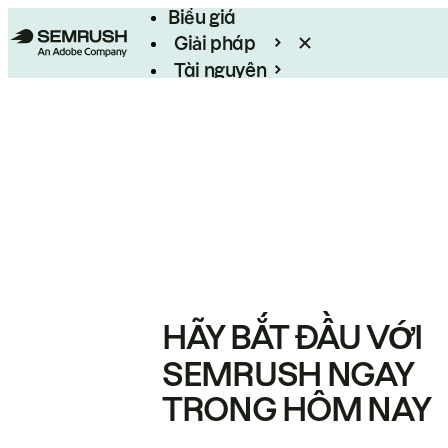
Biểu giá
Giải pháp
Tài nguyên
Enterprise
HÃY BẮT ĐẦU VỚI
SEMRUSH NGAY
TRONG HÔM NAY