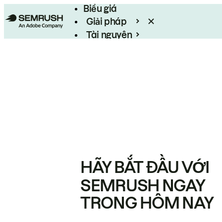
Biểu giá
Giải pháp
Tài nguyên
Enterprise
HÃY BẮT ĐẦU VỚI
SEMRUSH NGAY
TRONG HÔM NAY