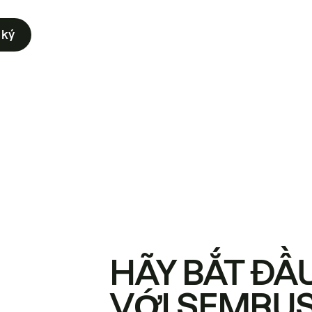
 ký
HÃY BẮT ĐẦ
VỚI SEMRU