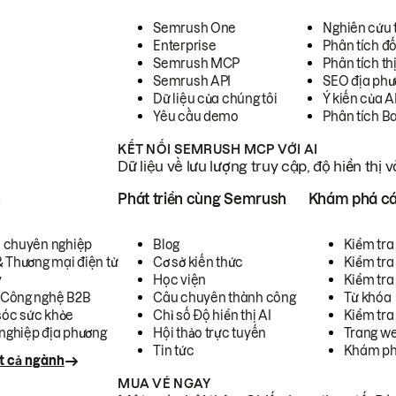
Semrush One
Nghiên cứu 
Enterprise
Phân tích đố
Semrush MCP
Phân tích th
Semrush API
SEO địa phư
Dữ liệu của chúng tôi
Ý kiến của A
Yêu cầu demo
Phân tích B
KẾT NỐI SEMRUSH MCP VỚI AI
Dữ liệu về lưu lượng truy cập, độ hiển thị 
h
Phát triển cùng Semrush
Khám phá cá
ụ chuyên nghiệp
Blog
Kiểm tra 
& Thương mại điện tử
Cơ sở kiến thức
Kiểm tra
y
Học viện
Kiểm tra
 Công nghệ B2B
Câu chuyên thành công
Từ khóa
óc sức khỏe
Chỉ số Độ hiển thị AI
Kiểm tra
nghiệp địa phương
Hội thảo trực tuyến
Trang we
Tin tức
Khám ph
t cả ngành
MUA VÉ NGAY