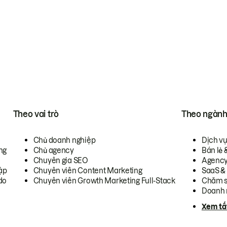
Theo vai trò
Theo ngàn
Chủ doanh nghiệp
Dịch v
ng
Chủ agency
Bán lẻ 
Chuyên gia SEO
Agenc
ập
Chuyên viên Content Marketing
SaaS &
do
Chuyên viên Growth Marketing Full-Stack
Chăm s
Doanh 
Xem tấ