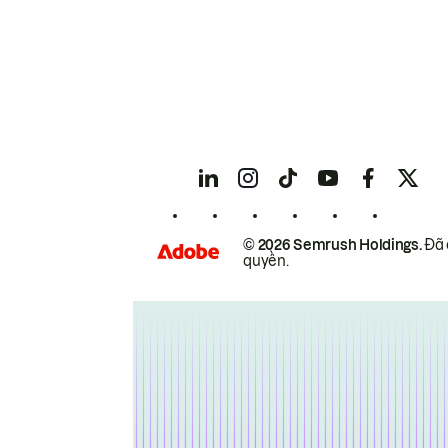
© 2026 Semrush Holdings.
Đã 
quyền.