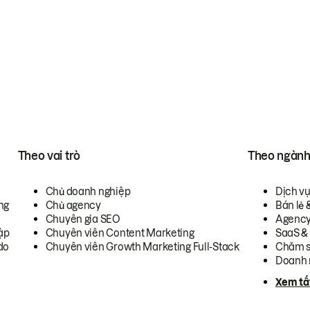
Theo vai trò
Theo ngàn
Chủ doanh nghiệp
Dịch v
ng
Chủ agency
Bán lẻ 
Chuyên gia SEO
Agenc
ập
Chuyên viên Content Marketing
SaaS &
do
Chuyên viên Growth Marketing Full-Stack
Chăm s
Doanh 
Xem tấ