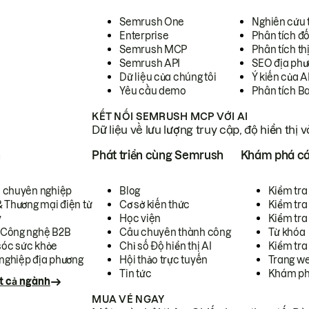
Semrush One
Nghiên cứu 
Enterprise
Phân tích đố
Semrush MCP
Phân tích th
Semrush API
SEO địa phư
Dữ liệu của chúng tôi
Ý kiến của A
Yêu cầu demo
Phân tích B
KẾT NỐI SEMRUSH MCP VỚI AI
Dữ liệu về lưu lượng truy cập, độ hiển thị 
h
Phát triển cùng Semrush
Khám phá cá
ụ chuyên nghiệp
Blog
Kiểm tra 
& Thương mại điện tử
Cơ sở kiến thức
Kiểm tra
y
Học viện
Kiểm tra
 Công nghệ B2B
Câu chuyên thành công
Từ khóa
óc sức khỏe
Chỉ số Độ hiển thị AI
Kiểm tra
nghiệp địa phương
Hội thảo trực tuyến
Trang we
Tin tức
Khám ph
t cả ngành
MUA VÉ NGAY