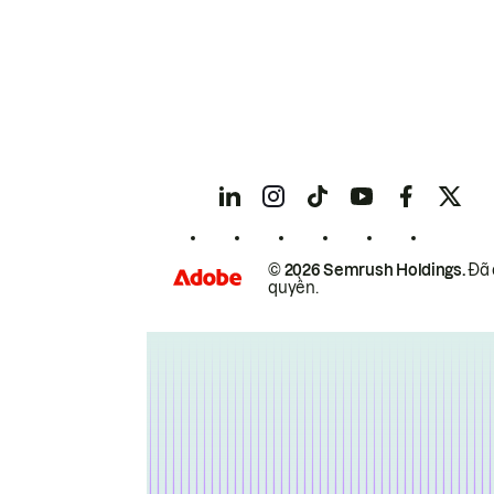
© 2026 Semrush Holdings.
Đã 
quyền.