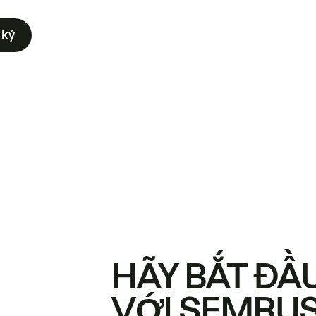
 ký
HÃY BẮT ĐẦ
VỚI SEMRU