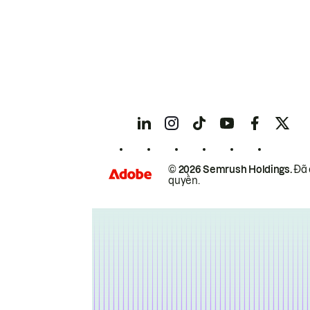
© 2026 Semrush Holdings.
Đã 
quyền.