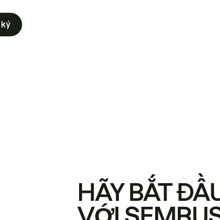
 ký
HÃY BẮT ĐẦ
VỚI SEMRU