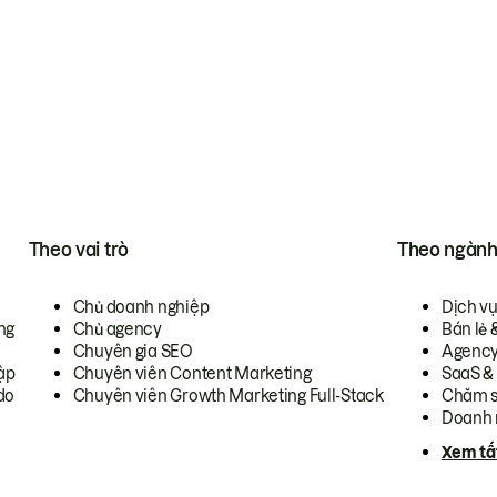
Theo vai trò
Theo ngàn
Chủ doanh nghiệp
Dịch v
ng
Chủ agency
Bán lẻ 
Chuyên gia SEO
Agenc
ập
Chuyên viên Content Marketing
SaaS &
do
Chuyên viên Growth Marketing Full-Stack
Chăm s
Doanh 
Xem tấ