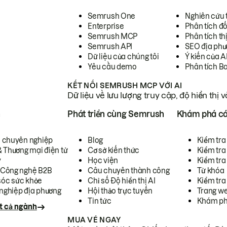
Semrush One
Nghiên cứu 
Enterprise
Phân tích đố
Semrush MCP
Phân tích th
Semrush API
SEO địa phư
Dữ liệu của chúng tôi
Ý kiến của A
Yêu cầu demo
Phân tích B
KẾT NỐI SEMRUSH MCP VỚI AI
Dữ liệu về lưu lượng truy cập, độ hiển thị 
h
Phát triển cùng Semrush
Khám phá cá
ụ chuyên nghiệp
Blog
Kiểm tra 
& Thương mại điện tử
Cơ sở kiến thức
Kiểm tra
y
Học viện
Kiểm tra
 Công nghệ B2B
Câu chuyên thành công
Từ khóa
óc sức khỏe
Chỉ số Độ hiển thị AI
Kiểm tra
nghiệp địa phương
Hội thảo trực tuyến
Trang we
Tin tức
Khám ph
t cả ngành
MUA VÉ NGAY