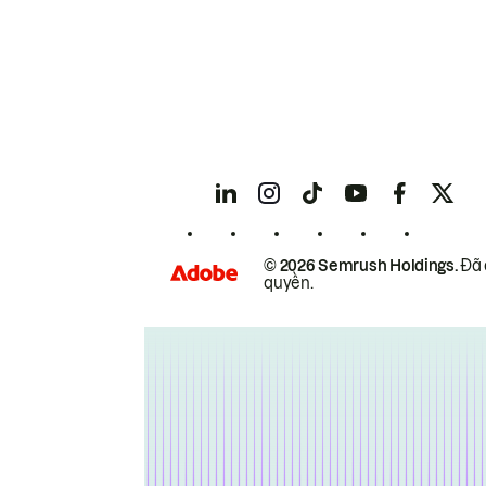
© 2026 Semrush Holdings.
Đã 
quyền.