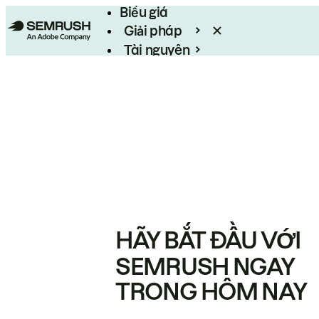
Biểu giá
Giải pháp
Tài nguyên
Enterprise
HÃY BẮT ĐẦU VỚI
SEMRUSH NGAY
TRONG HÔM NAY