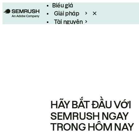
Biểu giá
Giải pháp
Tài nguyên
Enterprise
HÃY BẮT ĐẦU VỚI
SEMRUSH NGAY
TRONG HÔM NAY